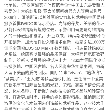
信单位、“环翠区诚实守信模范单位”“中国山东最受新人
喜爱的十大婚纱影楼”亚太美丽新娘代言人等荣誉称号。
2008年，维纳斯又以其雄厚的实力和技术荣膺中国婚纱
摄影首批IWIDO国际示范店。光辉的葆奖，美丽的花环
只能代表维纳斯辉煌的过去，荣誉和口碑更是对维纳斯
人的一种激励和鞭策。 开业以来，维纳斯婚纱摄影不断
开拓创新，加大硬件投入和技术更新，独家引进1800万
佳能全画幅EOS 5D MarkII 数码相机，柯达奇妙婚纱选
片系统，给顾客以最强的品质保证。大幅面超宽屏数码
制作，给新人以最强的视觉冲击力。“360度”国际化奥斯
卡摄影城、中国风古城、名人风尚奢华实景主题，为新
人留下美丽的爱情回忆。国际品牌 “Vivan”、“施华洛”、
“蔡美月” 、“王大诚”等精品婚纱礼服，更让每一个爱美
的新娘享有国际巨星般的光彩、荣耀。高薪聘请台湾摄
影、化妆名师，不断提升婚纱摄影的艺术品味和珍藏价
值，打造更加时尚、经典的婚纱摄影精品。维纳斯以其
浓厚的文化艺术氛围来创造新技术新作品，这些技术作
品受到广大新人的喜爱，只有这样才能将自身文化与时