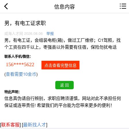
信息内容
男，有电工证求职
威海人才网 2026.08.06
举报
男，有电工证，会组装电柜(箱)，做过工厂维修；C1驾照，找
个工资在四千以上，枣强县以外需要有住宿，保险勿扰电话
联系人手机/微信：
156****5622
点击查看完整信息
(
查看需要10金币
)
特此声明：
信息真伪请自行辨别，求职应聘须谨慎，网站对此不承担任何
保证或连带责任! 希望我们的平台能为您带来更多的便利！
[
联系客服
]
[
最新找人才
]