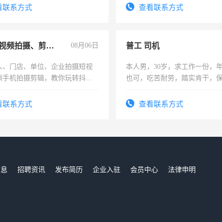
看联系方式
查看联系方式
手机短视频拍摄、剪辑、抖音快手
08月06日
普工 司机
人、门店、单位、企业拍摄短视
本人男，30岁，求工作一份，
训手机拍摄剪辑，教你玩转抖音
也可，吃苦耐劳，踏实肯干，
人、门店、单位、企业拍摄短视
勿扰
训手机拍摄剪辑，教你玩转抖
看联系方式
查看联系方式
也可以成为拍摄达人！你也可以
摄达人！
信息
招聘资讯
发布简历
企业入驻
会员中心
法律申明
们