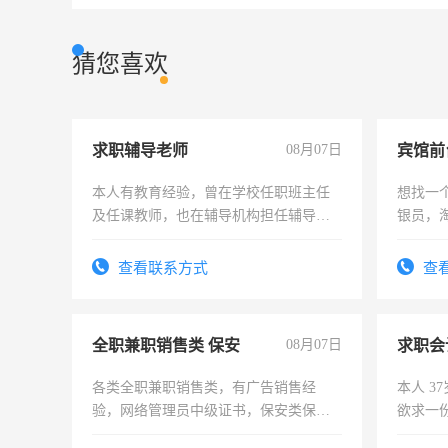
猜您喜欢
求职辅导老师
08月07日
本人有教育经验，曾在学校任职班主任
想找一
及任课教师，也在辅导机构担任辅导教
银员，
师，求周一至周五辅导老师的工作
工，麻
号同微
查看联系方式
查
全职兼职销售类 保安
08月07日
求职会
各类全职兼职销售类，有广告销售经
本人 3
验，网络管理员中级证书，保安类保安
欲求一
队长，形象岗或幼儿园保安，维修水电
计证