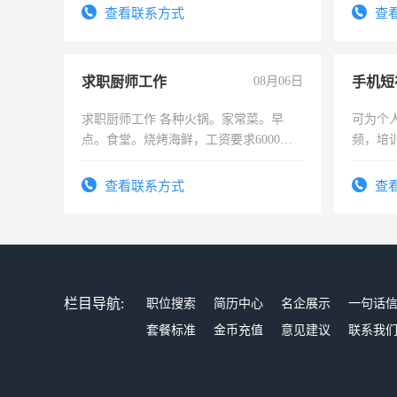
有高低压电工证和十几年工作经验
查看联系方式
查
求职厨师工作
08月06日
求职厨师工作 各种火锅。家常菜。早
可为个
点。食堂。烧烤海鲜，工资要求6000以
频，培
上
可为个
频，培
查看联系方式
查
音！你
成为拍
栏目导航:
职位搜索
简历中心
名企展示
一句话
套餐标准
金币充值
意见建议
联系我