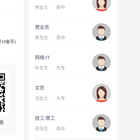
林女士
·
高中
营业员
男先生
·
高中
10金币)
网络/IT
叶先生
·
大专
文员
沈女士
·
大专
技工/普工
息
邓先生
·
高中