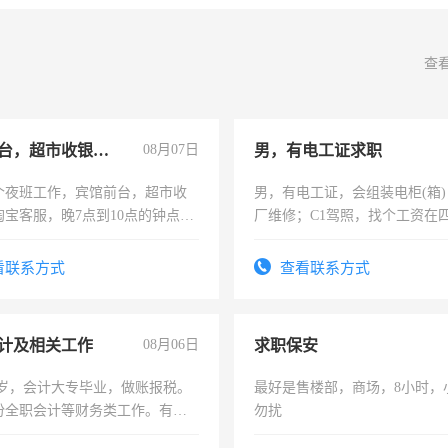
查
宾馆前台，超市收银员，淘宝客服
08月07日
男，有电工证求职
个夜班工作，宾馆前台，超市收
男，有电工证，会组装电柜(箱
淘宝客服，晚7点到10点的钟点
厂维修；C1驾照，找个工资在
烦看到的老板加我微信聊，手机
上，枣强县以外需要有住宿，
信
电话
看联系方式
查看联系方式
计及相关工作
08月06日
求职保安
7岁，会计大专毕业，做账报税。
最好是售楼部，商场，8小时，
份全职会计等财务类工作。有会
勿扰